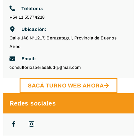
Teléfono:
+54 11 55774218
Ubicación:
Calle 148 N°1217, Berazategui, Provincia de Buenos
Aires
Email:
consultoriosberasalud@gmail.com
SACÁ TURNO WEB AHORA
Redes sociales
F
J
a
k
c
i